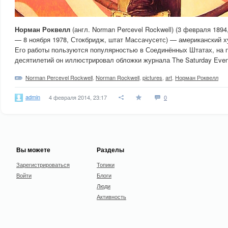
Норман Роквелл
(англ. Norman Percevel Rockwell) (3 февраля 189
— 8 ноября 1978, Стокбридж, штат Массачусетс) — американский х
Его работы пользуются популярностью в Соединённых Штатах, на 
десятилетий он иллюстрировал обложки журнала The Saturday Even
Norman Percevel Rockwell
,
Norman Rockwell
,
pictures
,
art
,
Норман Роквелл
admin
4 февраля 2014, 23:17
0
Вы можете
Разделы
Зарегистрироваться
Топики
Войти
Блоги
Люди
Активность